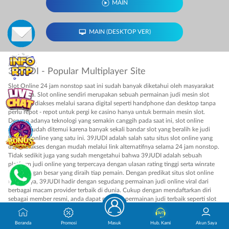
MAIN
MAIN (DESKTOP VER)
39JUDI - Popular Multiplayer Site
Slot Online 24 jam nonstop saat ini sudah banyak diketahui oleh masyarakat
Indonesia. Slot online sendiri merupakan sebuah permainan judi mesin slot
yang bisa diakses melalui sarana digital seperti handphone dan desktop tanpa
perlu repot - repot untuk pergi ke casino hanya untuk bermain mesin slot.
Dengan adanya teknologi yang semakin canggih pada saat ini, slot online
sangat mudah ditemui karena banyak sekali bandar slot yang beralih ke judi
berbasis online yang satu ini. 39JUDI adalah salah satu situs slot online yang
dapat diakses dengan mudah melalui link alternatifnya selama 24 jam nonstop.
Tidak sedikit juga yang sudah mengetahui bahwa 39JUDI adalah sebuah
platform judi online yang terpercaya dengan ulasan rating tinggi serta winrate
kemenangan besar yang diraih tiap pemain. Dengan predikat situs slot online
terpercaya, 39JUDI hadir dengan segudang permainan judi online viral dari
berbagai macam provider terbaik di dunia. Cukup dengan mendaftarkan diri
sebagai member resmi, anda dapat memilih permainan judi terbaik seperti slot
online, live casino, sportsbook, arcade, dan juga togel. Dengan lengkapnya
permainan yang ada di situs ini, anda bisa menentukan permainan judi online
Beranda
Promosi
Masuk
Hub. Kami
Akun Saya
yang cocok dengan selera anda. Daftar 39JUDI juga menawarkan kemudahan