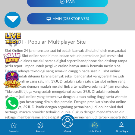
MAIN
MAIN (DESKTOP VER)
39JUDI - Popular Multiplayer Site
Slot Online 24 jam nonstop saat ini sudah banyak diketahui oleh masyarakat
Indonesia. Slot online sendiri merupakan sebuah permainan judi mesin slot
yang bisa diakses melalui sarana digital seperti handphone dan desktop tanpa
perlu repot - repot untuk pergi ke casino hanya untuk bermain mesin slot.
Dengan adanya teknologi yang semakin canggih pada saat ini, slot online
sangat mudah ditemui karena banyak sekali bandar slot yang beralih ke judi
berbasis online yang satu ini. 39JUDI adalah salah satu situs slot online yang
dapat diakses dengan mudah melalui link alternatifnya selama 24 jam nonstop.
Tidak sedikit juga yang sudah mengetahui bahwa 39JUDI adalah sebuah
platform judi online yang terpercaya dengan ulasan rating tinggi serta winrate
kemenangan besar yang diraih tiap pemain. Dengan predikat situs slot online
terpercaya, 39JUDI hadir dengan segudang permainan judi online viral dari
berbagai macam provider terbaik di dunia. Cukup dengan mendaftarkan diri
sebagai member resmi, anda dapat memilih permainan judi terbaik seperti slot
online, live casino, sportsbook, arcade, dan juga togel. Dengan lengkapnya
permainan yang ada di situs ini, anda bisa menentukan permainan judi online
Beranda
Promosi
Masuk
Hub. Kami
Akun Saya
yang cocok dengan selera anda. Daftar 39JUDI juga menawarkan kemudahan