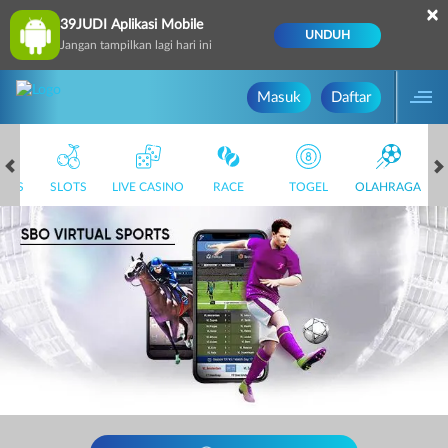
×
39JUDI Aplikasi Mobile
UNDUH
Jangan tampilkan lagi hari ini
Masuk
Daftar
MES
SLOTS
LIVE CASINO
RACE
TOGEL
OLAHRAGA
CR