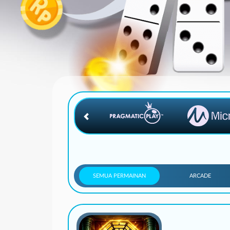
SEMUA PERMAINAN
ARCADE