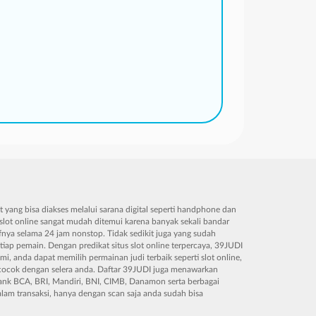
 yang bisa diakses melalui sarana digital seperti handphone dan
 slot online sangat mudah ditemui karena banyak sekali bandar
tifnya selama 24 jam nonstop. Tidak sedikit juga yang sudah
iap pemain. Dengan predikat situs slot online terpercaya, 39JUDI
, anda dapat memilih permainan judi terbaik seperti slot online,
g cocok dengan selera anda. Daftar 39JUDI juga menawarkan
ank BCA, BRI, Mandiri, BNI, CIMB, Danamon serta berbagai
lam transaksi, hanya dengan scan saja anda sudah bisa