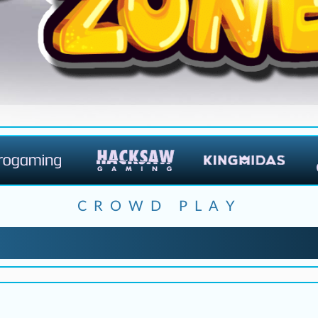
CROWD PLAY