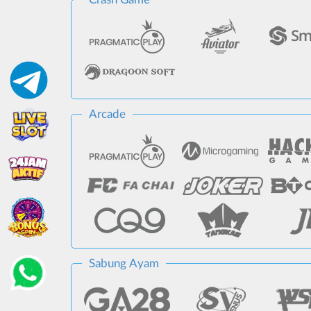
Arcade
Sabung Ayam