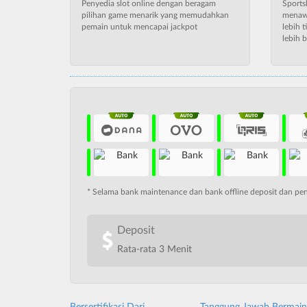
Penyedia slot online dengan beragam
Sports
pilihan game menarik yang memudahkan
menawa
pemain untuk mencapai jackpot
lebih 
lebih 
* Selama bank maintenance dan bank offline deposit dan pen
Deposit
Rata-rata 3 Menit
Bersertifikasi Dari
Tanggung Jawab Bermain