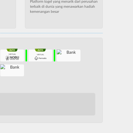
Platform togel yang menarik dari perusahan
terbaik di dunia yang menawarkan hadiah
kemenangan besar