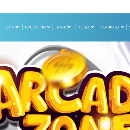
SLOTS
LIVE CASINO
RACE
TOGEL
OLAHRAGA