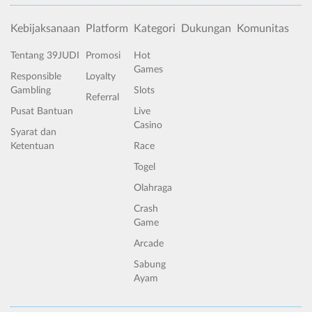
Kebijaksanaan
Platform
Kategori
Dukungan
Komunitas
Tentang 39JUDI
Promosi
Hot
Games
Responsible
Loyalty
Gambling
Slots
Referral
Pusat Bantuan
Live
Casino
Syarat dan
Ketentuan
Race
Togel
Olahraga
Crash
Game
Arcade
Sabung
Ayam