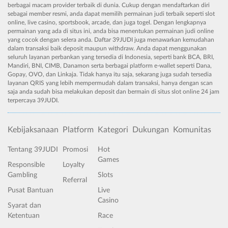
berbagai macam provider terbaik di dunia. Cukup dengan mendaftarkan diri
sebagai member resmi, anda dapat memilih permainan judi terbaik seperti slot
online, live casino, sportsbook, arcade, dan juga togel. Dengan lengkapnya
permainan yang ada di situs ini, anda bisa menentukan permainan judi online
yang cocok dengan selera anda. Daftar 39JUDI juga menawarkan kemudahan
dalam transaksi baik deposit maupun withdraw. Anda dapat menggunakan
seluruh layanan perbankan yang tersedia di Indonesia, seperti bank BCA, BRI,
Mandiri, BNI, CIMB, Danamon serta berbagai platform e-wallet seperti Dana,
Gopay, OVO, dan Linkaja. Tidak hanya itu saja, sekarang juga sudah tersedia
layanan QRIS yang lebih mempermudah dalam transaksi, hanya dengan scan
saja anda sudah bisa melakukan deposit dan bermain di situs slot online 24 jam
terpercaya 39JUDI.
Kebijaksanaan
Platform
Kategori
Dukungan
Komunitas
Tentang 39JUDI
Promosi
Hot
Games
Responsible
Loyalty
Gambling
Slots
Referral
Pusat Bantuan
Live
Casino
Syarat dan
Ketentuan
Race