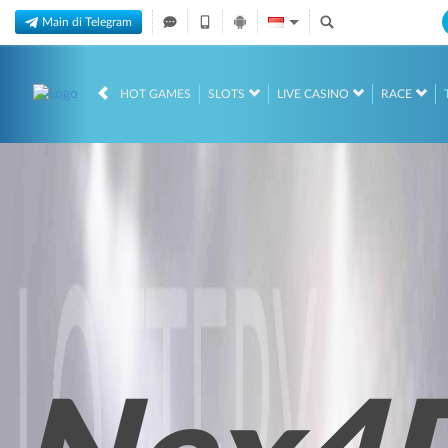
Main di Telegram
HOT GAMES
SLOTS
LIVE CASINO
RACE