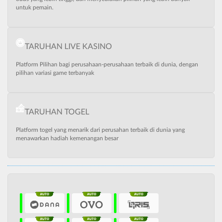
untuk pemain.
TARUHAN LIVE KASINO
Platform Pilihan bagi perusahaan-perusahaan terbaik di dunia, dengan
pilihan variasi game terbanyak
TARUHAN TOGEL
Platform togel yang menarik dari perusahan terbaik di dunia yang
menawarkan hadiah kemenangan besar