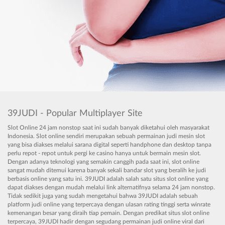
39JUDI - Popular Multiplayer Site
Slot Online 24 jam nonstop saat ini sudah banyak diketahui oleh masyarakat
Indonesia. Slot online sendiri merupakan sebuah permainan judi mesin slot
yang bisa diakses melalui sarana digital seperti handphone dan desktop tanpa
perlu repot - repot untuk pergi ke casino hanya untuk bermain mesin slot.
Dengan adanya teknologi yang semakin canggih pada saat ini, slot online
sangat mudah ditemui karena banyak sekali bandar slot yang beralih ke judi
berbasis online yang satu ini. 39JUDI adalah salah satu situs slot online yang
dapat diakses dengan mudah melalui link alternatifnya selama 24 jam nonstop.
Tidak sedikit juga yang sudah mengetahui bahwa 39JUDI adalah sebuah
platform judi online yang terpercaya dengan ulasan rating tinggi serta winrate
kemenangan besar yang diraih tiap pemain. Dengan predikat situs slot online
terpercaya, 39JUDI hadir dengan segudang permainan judi online viral dari