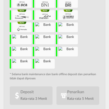
* Selama bank maintenance dan bank offline deposit dan penarikan
tidak dapat diproses
Deposit
Penarikan
Rata-rata 3 Menit
Rata-rata 5 Menit