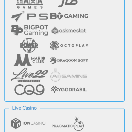
Live Casino