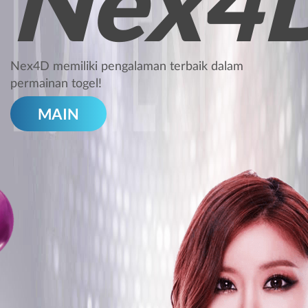
Nex4
Nex4D memiliki pengalaman terbaik dalam
permainan togel!
MAIN