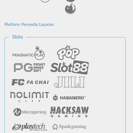
Platform Penyedia Layanan
Slots