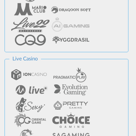
Live Casino