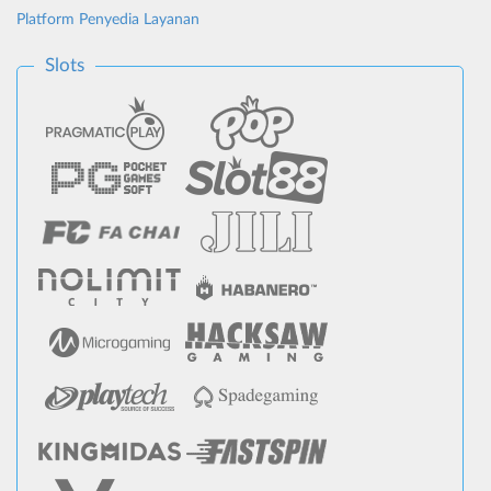
Platform Penyedia Layanan
Slots