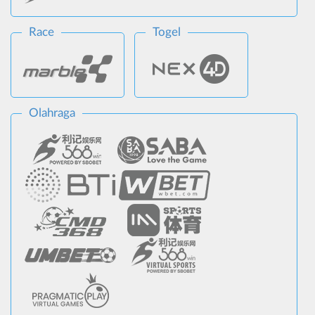
Race
Togel
Olahraga